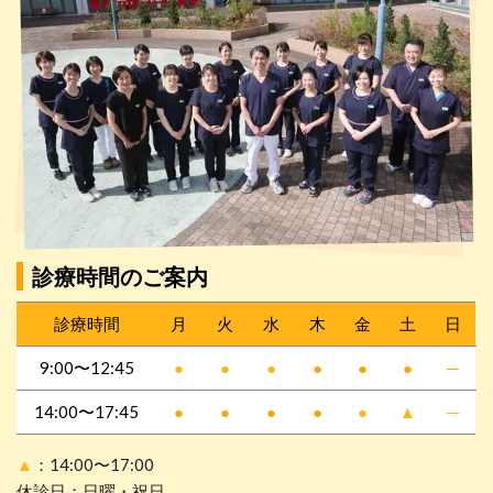
診療時間のご案内
診療時間
月
火
水
木
金
土
日
9:00〜12:45
●
●
●
●
●
●
─
14:00〜17:45
●
●
●
●
●
▲
─
▲
：14:00〜17:00
休診日：日曜・祝日