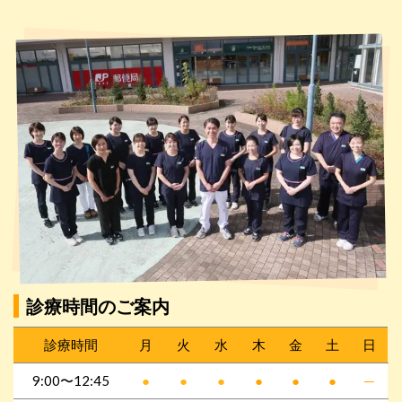
診療時間のご案内
診療時間
月
火
水
木
金
土
日
9:00〜12:45
●
●
●
●
●
●
─