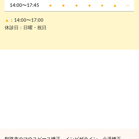
14:00〜17:45
●
●
●
●
●
▲
─
▲
：14:00〜17:00
休診日：日曜・祝日
釧路市のマウスピース矯正、インビザライン、小児矯正